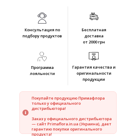
Консультация по
Бесплатная
подбору продуктов
доставка
от 2000 грн
Гарантия качества и
Программа
оригинальности
лояльности
продукции
Покупайте продукцию Примафлора
только у официального
дистрибьютора!
Заказ у официального дистрибьютора
— сайт Primaflora.in.ua (Украина), дает
гарантию покупки оригинального
продукта!