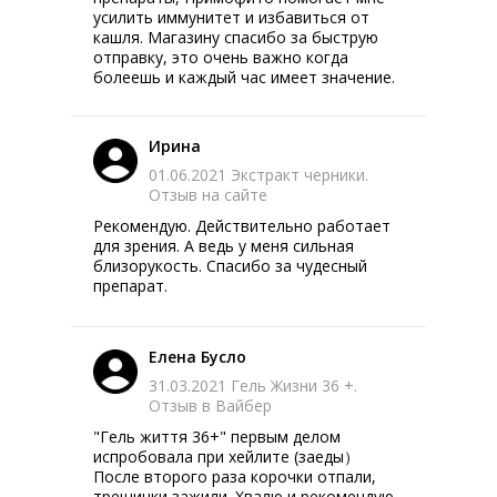
усилить иммунитет и избавиться от
кашля. Магазину спасибо за быструю
отправку, это очень важно когда
болеешь и каждый час имеет значение.
Ирина
01.06.2021 Экстракт черники.
Отзыв на сайте
Рекомендую. Действительно работает
для зрения. А ведь у меня сильная
близорукость. Спасибо за чудесный
препарат.
Елена Бусло
31.03.2021 Гель Жизни 36 +.
Отзыв в Вайбер
"Гeль життя 36+" первым делом
испробовала при хейлите (заеды）
После второго раза корочки отпали,
трещинки зажили. Хвалю и рекомендую