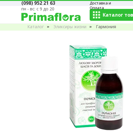
(098) 952 21 63
Доставка и
Оплата
пн - вс: с 9 до 20
Каталог то
Каталог
Эликсиры жизни
Гармония
»
»