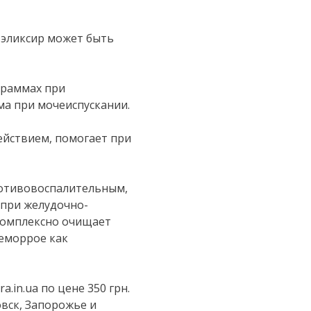
 эликсир может быть
граммах при
а при мочеиспускании.
йствием, помогает при
отивовоспалительным,
 при желудочно-
 Комплексно очищает
геморрое как
.in.ua по цене 350 грн.
овск, Запорожье и