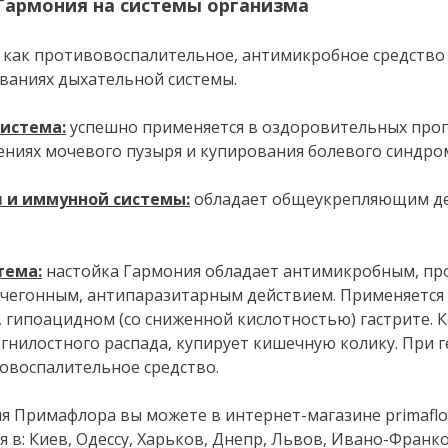
Гармония на системы организма
как противовоспалительное, антимикробное средство
ваниях дыхательной системы.
истема:
успешно применяется в оздоровительных про
ниях мочевого пузыря и купирования болевого синдром
 и иммунной системы:
обладает общеукрепляющим де
тема:
настойка Гармония обладает антимикробным, пр
чегонным, антипаразитарным действием. Применяется
 гипоацидном (со сниженной кислотностью) гастрите.
гнилостного распада, купирует кишечную колику. При 
овоспалительное средство.
 Примафлора вы можете в интернет-магазине primaflora
 в: Киев, Одессу, Харьков, Днепр, Львов, Ивано-Франк