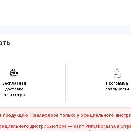
ать
Бесплатная
Программа
доставка
лояльности
от 2000 грн
е продукцию Примафлора только у официального дистр
фициального дистрибьютора — сайт Primaflora.in.ua (Укр