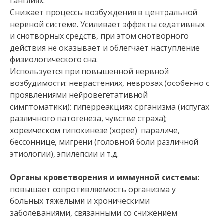
ганглиях.
Снижает процессы возбуждения в центральной
нервной системе. Усиливает эффекты седативных
и снотворных средств, при этом снотворного
действия не оказывает и облегчает наступление
физиологического сна.
Используется при повышенной нервной
возбудимости: неврастениях, неврозах (особенно с
проявлениями нейровегетативной
симптоматики); гиперреакциях организма (испугах
различного патогенеза, чувстве страха);
хореическом гипокинезе (хорее), параличе,
бессоннице, мигрени (головной боли различной
этиологии), эпилепсии и т.д.
Органы кроветворения и иммунной системы:
повышает сопротивляемость организма у
больных тяжёлыми и хроническими
заболеваниями, связанными со снижением